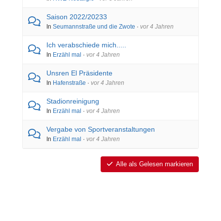
Saison 2022/20233
In
Seumannstraße und die Zwote
·
vor 4 Jahren
Ich verabschiede mich.....
In
Erzähl mal
·
vor 4 Jahren
Unsren El Präsidente
In
Hafenstraße
·
vor 4 Jahren
Stadionreinigung
In
Erzähl mal
·
vor 4 Jahren
Vergabe von Sportveranstaltungen
In
Erzähl mal
·
vor 4 Jahren
Alle als Gelesen markieren