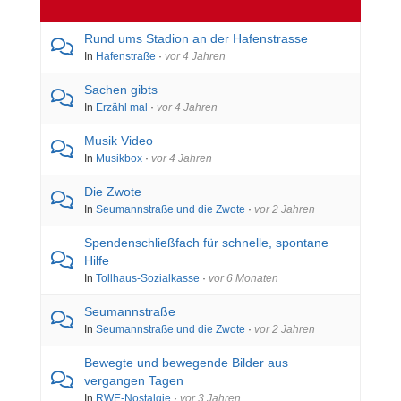
Rund ums Stadion an der Hafenstrasse
In
Hafenstraße
·
vor 4 Jahren
Sachen gibts
In
Erzähl mal
·
vor 4 Jahren
Musik Video
In
Musikbox
·
vor 4 Jahren
Die Zwote
In
Seumannstraße und die Zwote
·
vor 2 Jahren
Spendenschließfach für schnelle, spontane
Hilfe
In
Tollhaus-Sozialkasse
·
vor 6 Monaten
Seumannstraße
In
Seumannstraße und die Zwote
·
vor 2 Jahren
Bewegte und bewegende Bilder aus
vergangen Tagen
In
RWE-Nostalgie
·
vor 3 Jahren