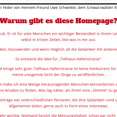
er Feder von meinem Freund Uwe Schweikle,
dem Schwarzwälder Re
Warum gibt es diese Homepage
lub. Er ist für viele Menschen ein wichtiger Bestandteil in ihrem L
selbst in tristen Zeiten, löst was in mir aus.
cken, loszuwerden und wenn möglich, all die Gedanken mit anderen 
So entstand die Idee für „Tollhaus-Hafenstrasse“.
d einige sehr gute. Tollhaus-Hafenstrasse ist keine Konkurrenz für 
meine ureigenste Sicht der Dinge zu veröffentlichen.
nten habe ich eine Menge herausragender Menschen kennenlernen 
re Ansätze zu finden. Was lag näher, als ihnen eine „Stimme“ zu g
Beiträge von unterschiedlichen Personen, die ihre Gedanken rund
Allgemeinen teilen, gerne auch in Form eines Interviews.
 sehr wichtig: Niemand besitzt die Meinungshoheit, schon gar nicht