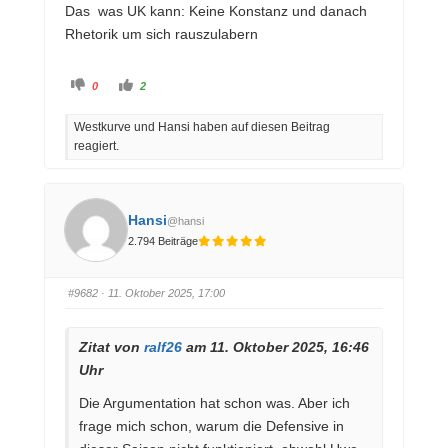
Das was UK kann: Keine Konstanz und danach
Rhetorik um sich rauszulabern
A
A
0
2
n
n
k
k
l
l
Westkurve und Hansi haben auf diesen Beitrag
i
i
c
c
reagiert.
k
k
e
e
n
n
f
f
ü
ü
r
r
D
D
Hansi
@hansi
a
a
u
u
2.794 Beiträge
m
m
e
e
n
n
n
n
a
a
#9682
· 11. Oktober 2025, 17:00
c
c
h
h
u
o
n
b
Zitat von
ralf26
am 11. Oktober 2025, 16:46
t
e
e
n
Uhr
n
.
.
Die Argumentation hat schon was. Aber ich
frage mich schon, warum die Defensive in