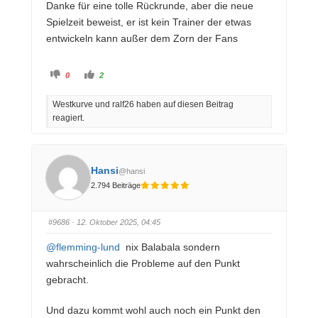
Danke für eine tolle Rückrunde, aber die neue
Spielzeit beweist, er ist kein Trainer der etwas
entwickeln kann außer dem Zorn der Fans
A
A
0
2
n
n
k
k
l
l
Westkurve und ralf26 haben auf diesen Beitrag
i
i
c
c
reagiert.
k
k
e
e
n
n
f
f
ü
ü
r
r
D
D
Hansi
@hansi
a
a
u
u
2.794 Beiträge
m
m
e
e
n
n
n
n
a
a
#9686
· 12. Oktober 2025, 04:45
c
c
h
h
u
o
@flemming-lund
nix Balabala sondern
n
b
t
e
wahrscheinlich die Probleme auf den Punkt
e
n
n
.
gebracht.
.
Und dazu kommt wohl auch noch ein Punkt den