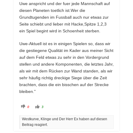
Uwe anspricht und der fuer jede Mannschaft auf
diesen Planeten toetlich ist.Wer die
Grundtugenden im Fussball auch nur etwas zur
Seite schiebt und lieber mit Hacke,Spitze 1,2,3
ein Spiel begint wird in Schoenheit sterben.
Uwe-Aktuell ist es in einigen Spielen so, dass wir
die gestiegene Qualität im Kader aus meiner Sicht
auf dem Feld etwas zu sehr in den Vordergrund
stellen und andere Komponenten, die letztes Jahr,
als wir mit dem Rücken zur Wand standen, als wir
sehr häufig richtig dreckige Siege über die Zeit
brachten, dass die ein bisschen auf der Strecke
bleiben."
A
A
0
3
n
n
k
k
l
l
Westkurve, Klinge und Der Herr Ex haben auf diesen
i
i
c
c
Beitrag reagiert.
k
k
e
e
n
n