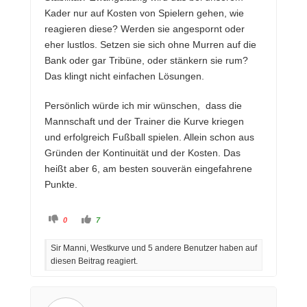
Kader nur auf Kosten von Spielern gehen, wie
reagieren diese? Werden sie angespornt oder
eher lustlos. Setzen sie sich ohne Murren auf die
Bank oder gar Tribüne, oder stänkern sie rum?
Das klingt nicht einfachen Lösungen.
Persönlich würde ich mir wünschen, dass die
Mannschaft und der Trainer die Kurve kriegen
und erfolgreich Fußball spielen. Allein schon aus
Gründen der Kontinuität und der Kosten. Das
heißt aber 6, am besten souverän eingefahrene
Punkte.
A
A
0
7
n
n
k
k
l
l
Sir Manni, Westkurve und 5 andere Benutzer haben auf
i
i
c
c
diesen Beitrag reagiert.
k
k
e
e
n
n
f
f
ü
ü
r
r