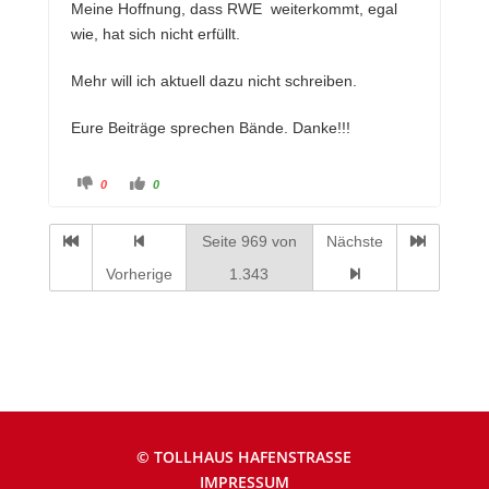
Meine Hoffnung, dass RWE weiterkommt, egal
e
n
n
.
wie, hat sich nicht erfüllt.
.
Mehr will ich aktuell dazu nicht schreiben.
Eure Beiträge sprechen Bände. Danke!!!
A
A
0
0
n
n
k
k
l
l
i
i
Seite 969 von
Nächste
c
c
k
k
e
e
Vorherige
1.343
n
n
f
f
ü
ü
r
r
D
D
a
a
u
u
m
m
e
e
n
n
n
n
a
a
c
c
h
h
u
o
© TOLLHAUS HAFENSTRASSE
n
b
t
e
IMPRESSUM
e
n