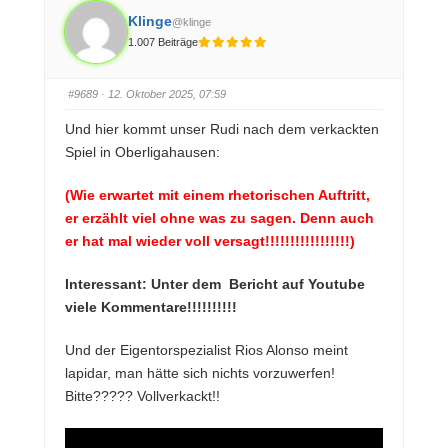
c
c
k
k
Klinge
@klinge
e
e
n
n
1.007 Beiträge
f
f
ü
ü
r
r
D
D
a
a
#9689
· 12. Oktober 2025, 07:59
u
u
m
m
e
e
Und hier kommt unser Rudi nach dem verkackten
n
n
n
n
Spiel in Oberligahausen:
a
a
c
c
h
h
u
o
(Wie erwartet mit einem rhetorischen Auftritt,
n
b
t
e
er erzählt viel ohne was zu sagen. Denn auch
e
n
n
.
er hat mal wieder voll versagt!!!!!!!!!!!!!!!!!)
.
Interessant: Unter dem Bericht auf Youtube
viele Kommentare!!!!!!!!!!
Und der Eigentorspezialist Rios Alonso meint
lapidar, man hätte sich nichts vorzuwerfen!
Bitte????? Vollverkackt!!