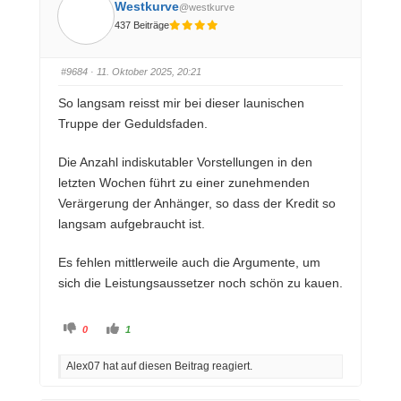
D
D
Westkurve
@westkurve
a
a
u
u
437 Beiträge
m
m
e
e
n
n
n
n
a
a
#9684
· 11. Oktober 2025, 20:21
c
c
h
h
u
o
So langsam reisst mir bei dieser launischen
n
b
t
e
Truppe der Geduldsfaden.
e
n
n
.
.
Die Anzahl indiskutabler Vorstellungen in den
letzten Wochen führt zu einer zunehmenden
Verärgerung der Anhänger, so dass der Kredit so
langsam aufgebraucht ist.
Es fehlen mittlerweile auch die Argumente, um
sich die Leistungsaussetzer noch schön zu kauen.
A
A
0
1
n
n
k
k
l
l
Alex07 hat auf diesen Beitrag reagiert.
i
i
c
c
k
k
e
e