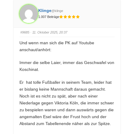
n
n
f
f
ü
ü
Klinge
@klinge
r
r
D
D
1.007 Beiträge
a
a
u
u
m
m
e
e
n
n
#9685
· 11. Oktober 2025, 20:37
n
n
a
a
c
c
Und wenn man sich die PK auf Youtube
h
h
u
o
anschaut/anhört:
n
b
t
e
e
n
n
.
Immer die selbe Laier, immer das Geschwafel von
.
Koschinat.
Er hat tolle Fußballer in seinem Team, leider hat
er bislang keine Mannschaft daraus gemacht.
Noch ist es nicht zu spät, aber nach einer
Niederlage gegen Viktoria Köln, die immer schwer
zu bespielen waren und dann auswärts gegen die
angemalten Esel wäre der Frust hoch und der
Abstand zum Tabellenende näher als zur Spitze.