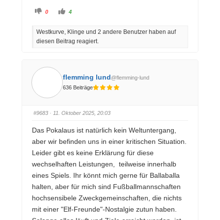
A
A
0
4
n
n
k
k
l
l
Westkurve, Klinge und 2 andere Benutzer haben auf
i
i
c
c
diesen Beitrag reagiert.
k
k
e
e
n
n
f
f
ü
ü
r
r
D
D
flemming lund
@flemming-lund
a
a
u
u
636 Beiträge
m
m
e
e
n
n
n
n
a
a
#9683
· 11. Oktober 2025, 20:03
c
c
h
h
u
o
Das Pokalaus ist natürlich kein Weltuntergang,
n
b
t
e
aber wir befinden uns in einer kritischen Situation.
e
n
n
.
Leider gibt es keine Erklärung für diese
.
wechselhaften Leistungen, teilweise innerhalb
eines Spiels. Ihr könnt mich gerne für Ballaballa
halten, aber für mich sind Fußballmannschaften
hochsensibele Zweckgemeinschaften, die nichts
mit einer "Elf-Freunde"-Nostalgie zutun haben.