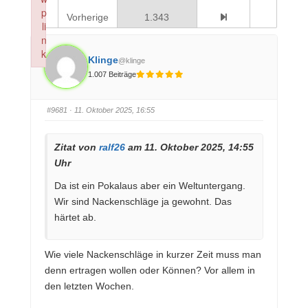
p
Vorherige
1.343
li
n
k
Klinge
@klinge
Failed to initialize plugin: wplink
1.007 Beiträge
#9681
· 11. Oktober 2025, 16:55
Zitat von
ralf26
am 11. Oktober 2025, 14:55
Uhr
Da ist ein Pokalaus aber ein Weltuntergang.
Wir sind Nackenschläge ja gewohnt. Das
härtet ab.
Wie viele Nackenschläge in kurzer Zeit muss man
denn ertragen wollen oder Können? Vor allem in
den letzten Wochen.