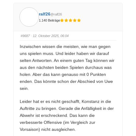
f
f
ü
ü
r
r
D
D
ralf26
@ralf26
a
a
u
u
1.140 Beiträge
m
m
e
e
n
n
n
n
a
a
#9687
· 12. Oktober 2025, 06:04
c
c
h
h
u
o
Inzwischen wissen die meisten, wie man gegen
n
b
t
e
uns spielen muss. Und leider haben wir darauf
e
n
n
.
selten Antworten. An einem guten Tag können wir
.
aus den nächsten beiden Spielen durchaus was
holen. Aber das kann genauso mit 0 Punkten
enden. Das könnte schon der Abschied von Uwe
sein.
Leider hat er es nicht geschafft, Konstanz in die
Auftritte zu bringen. Gerade die Anfälligkeit in der
Abwehr ist erschreckend. Das kann die
verbesserte Offensive (im Vergleich zur
Vorsaison) nicht ausgleichen.