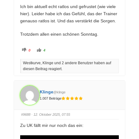
Ich bin aktuell echt ratlos und gefrustet (wie viele
hier). Leider habe ich das Gefühl, das der Trainer
genauso ratlos ist. Und das verstärkt die Sorgen.
Trotzdem allen einen schönen Sonntag.
A
A
0
4
n
n
k
k
l
l
Westkurve, Klinge und 2 andere Benutzer haben auf
i
i
c
c
diesen Beitrag reagiert.
k
k
e
e
n
n
f
f
ü
ü
r
r
D
D
Klinge
@klinge
a
a
u
u
1.007 Beiträge
m
m
e
e
n
n
n
n
a
a
#9688
· 12. Oktober 2025, 07:55
c
c
h
h
u
o
Zu UK fällt mir nur noch das ein:
n
b
t
e
e
n
n
.