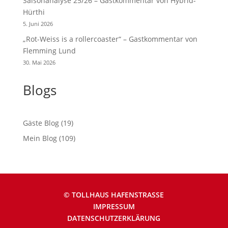
Saisonanalyse 25/26 – Gastkommentar von Hybrid-
Hürthi
5. Juni 2026
„Rot-Weiss is a rollercoaster“ – Gastkommentar von
Flemming Lund
30. Mai 2026
Blogs
Gäste Blog
(19)
Mein Blog
(109)
© TOLLHAUS HAFENSTRASSE
IMPRESSUM
DATENSCHUTZERKLÄRUNG