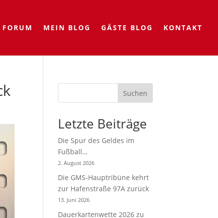
FORUM
MEIN BLOG
GÄSTE BLOG
KONTAKT
ck
Suchen
Letzte Beiträge
Die Spur des Geldes im
Fußball…
2. August 2026
Die GMS-Hauptribüne kehrt
zur Hafenstraße 97A zurück
13. Juni 2026
Dauerkartenwette 2026 zu