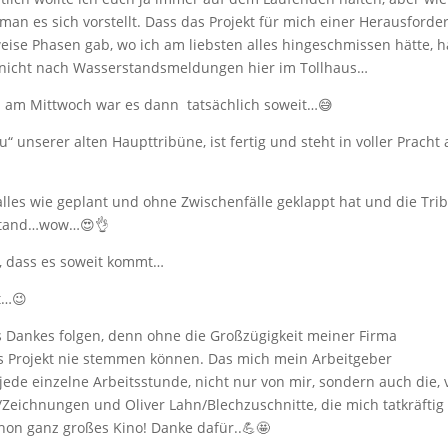
e man es sich vorstellt. Dass das Projekt für mich einer Herausford
weise Phasen gab, wo ich am liebsten alles hingeschmissen hätte, h
h nicht nach Wasserstandsmeldungen hier im Tollhaus…
nd am Mittwoch war es dann tatsächlich soweit…😅
u“ unserer alten Haupttribüne, ist fertig und steht in voller Pracht
alles wie geplant und ohne Zwischenfälle geklappt hat und die Tri
 stand…wow…😍👌
t, dass es soweit kommt…
t…😉
 Dankes folgen, denn ohne die Großzügigkeit meiner Firma
es Projekt nie stemmen können. Das mich mein Arbeitgeber
ede einzelne Arbeitsstunde, nicht nur von mir, sondern auch die, 
Zeichnungen und Oliver Lahn/Blechzuschnitte, die mich tatkräftig
chon ganz großes Kino! Danke dafür..💪🤩