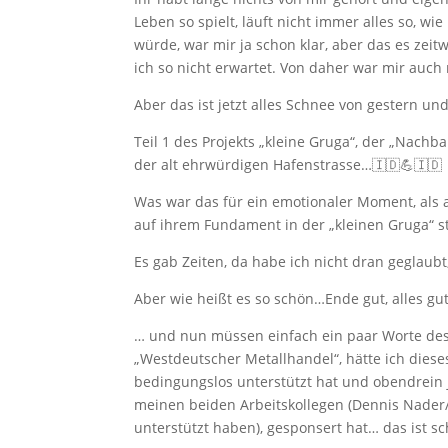
Leben so spielt, läuft nicht immer alles so, wi
würde, war mir ja schon klar, aber das es zeit
ich so nicht erwartet. Von daher war mir auc
Aber das ist jetzt alles Schnee von gestern u
Teil 1 des Projekts „kleine Gruga“, der „Nachba
der alt ehrwürdigen Hafenstrasse…🇮🇩💪🇮🇩
Was war das für ein emotionaler Moment, als 
auf ihrem Fundament in der „kleinen Gruga“
Es gab Zeiten, da habe ich nicht dran geglaub
Aber wie heißt es so schön…Ende gut, alles gu
… und nun müssen einfach ein paar Worte des
„Westdeutscher Metallhandel“, hätte ich dies
bedingungslos unterstützt hat und obendrein j
meinen beiden Arbeitskollegen (Dennis Nader/
unterstützt haben), gesponsert hat… das ist s