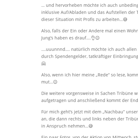
… und hervorheben möchte ich auch unbedingt
inklusive Auf/Abladen und das Aufstellen der 
dieser Situation mit Profis zu arbeiten…😅
Also, falls der Ein oder Andere mal einen Wo
Jung’s haben es drauf….👌😉
….uuunnnd…. natürlich möchte ich auch allen d
durch Spendengelder, tatkräftiger Einbringun
🤗
Also, wenn ich hier meine „Rede“ so lese, kom
mut…😉
Die weitere vorgensweise in Sachen Tribüne wi
aufgetragen und anschließend kommt der End
Für mich geht’s jetzt mit dem „Nachbau“ unsere
an, die dann rechts und links neben der Tribün
in Anspruch nehmen…😅
Ein paar Fotos, von der Aktion von Mittwoch, st