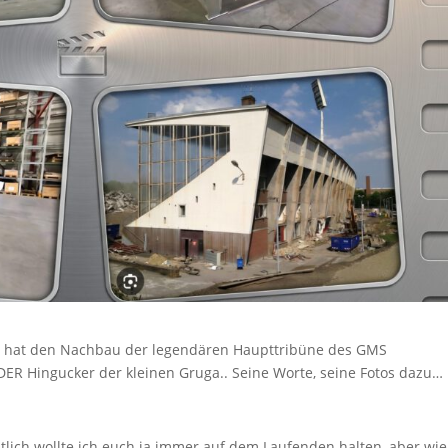
t, hat den Nachbau der legendären Haupttribüne des GMS
e. DER Hingucker der kleinen Gruga.. Seine Worte, seine Fotos dazu…
ntlich wollte ich euch ja immer auf dem Laufenden halten, aber wie