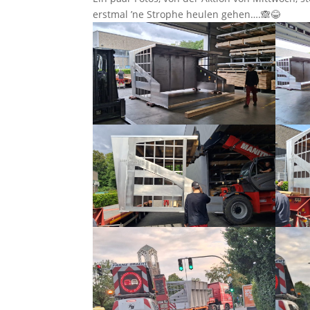
erstmal ’ne Strophe heulen gehen….🙈😂