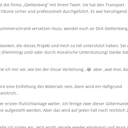
 die Firma „Glettenberg“ mit ihrem Team. Sie hat den Transport
Tribüne sicher und professionell durchgeführt. Es war beruhigend 
hnzimmerschrank versetzen muss, wendet euch an Dirk Glettenberg,
anken, die dieses Projekt und mich so toll unterstützt haben. Sei 
g (Flemming) und/ oder durch moralische Unterstützung! Danke da
me ich mir vor, wie bei der Oscar Verleihung…😂 aber „wat mut, da
rd eine Entfettung des Materials sein, dann wird ein Haftgrund
anstrich..
r ersten Flutlichtanlage weiter. Ich fertige zwei dieser Gittermast
e aufgestellt werden. Aber das wird auf jeden Fall noch reichlich 
elle ich später ein. Jetzt wird’s gerade wieder emotional und muss 