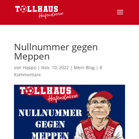
Nullnummer gegen
Meppen
von
Happo
|
Nov. 10, 2022
|
Mein Blog
|
8
Kommentare