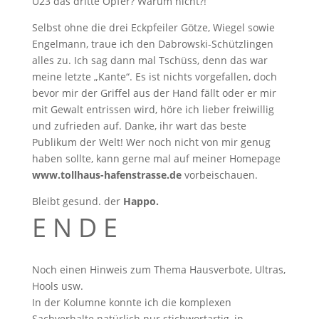
U23 das dritte Opfer? Warum nicht?!
Selbst ohne die drei Eckpfeiler Götze, Wiegel sowie
Engelmann, traue ich den Dabrowski-Schützlingen
alles zu. Ich sag dann mal Tschüss, denn das war
meine letzte „Kante“. Es ist nichts vorgefallen, doch
bevor mir der Griffel aus der Hand fällt oder er mir
mit Gewalt entrissen wird, höre ich lieber freiwillig
und zufrieden auf. Danke, ihr wart das beste
Publikum der Welt! Wer noch nicht von mir genug
haben sollte, kann gerne mal auf meiner Homepage
www.tollhaus-hafenstrasse.de
vorbeischauen.
Bleibt gesund. der
Happo.
E N D E
Noch einen Hinweis zum Thema Hausverbote, Ultras,
Hools usw.
In der Kolumne konnte ich die komplexen
Sachverhalte natürlich nur stichwortartig, in