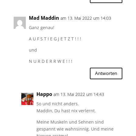
Mad Maddin
am 13. Mai 2022 um 14:03
Ganz genau!
A U F S T I E G J E T Z T ! ! !
und
N U R D E R R W E ! ! !
Antworten
Happo
am 13. Mai 2022 um 14:43
So und nicht anders.
Maddin, Du hast nix verlernt.
Meine Muskeln und Sehnen sind
gespannt wie wahnsinnig. Und meine
Nerven erstmal.