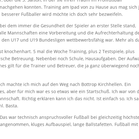
chgehen konnten. Training am Ipad von zu Hause aus mag sich 
 besserer Fußballer wird möchte ich doch sehr bezweifeln.
ei dem immer die Gesundheit der Spieler an erster Stelle stand,
 alle Mannschaften eine Vorbereitung und die Aufrechterhaltung d
in den U17 und U19 Bundesligen wettbewerbsfähig war. Mehr als d
t knochenhart. 5 mal die Woche Training, plus 2 Testspiele, plus
zinische Betreuung. Nebenbei noch Schule, Hausaufgaben. Der Aufw
hes gilt für die Trainer und Betreuer, die ja ganz überwiegend noc
ich machte ich mich auf den Weg nach Bottrop Kirchhellen. Ein
es, aber für mich war es so etwas wie ein Startschuß. Ich war von 
nschaft. Richtig erklären kann ich das nicht. Ist einfach so. Ich s
l. Basta.
. Das war technisch anspruchsvoller Fußball bei gleichzeitig höchs
angenommen, kluges Aufbauspiel, lange Ballstafetten. Fußball mit