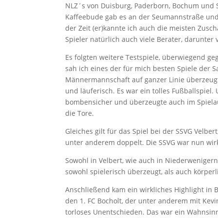
NLZ´s von Duisburg, Paderborn, Bochum und S
Kaffeebude gab es an der Seumannstraße und 
der Zeit (er)kannte ich auch die meisten Zusc
Spieler natürlich auch viele Berater, darunter
Es folgten weitere Testspiele, überwiegend g
sah ich eines der für mich besten Spiele der S
Männermannschaft auf ganzer Linie überzeugt.
und läuferisch. Es war ein tolles Fußballspi
bombensicher und überzeugte auch im Spielau
die Tore.
Gleiches gilt für das Spiel bei der SSVG Velb
unter anderem doppelt. Die SSVG war nun wirkl
Sowohl in Velbert, wie auch in Niederwenige
sowohl spielerisch überzeugt, als auch körper
Anschließend kam ein wirkliches Highlight in B
den 1. FC Bocholt, der unter anderem mit Kevi
torloses Unentschieden. Das war ein Wahnsinns