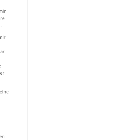
mir
äre
.
mir
war
e
ter
eine
den