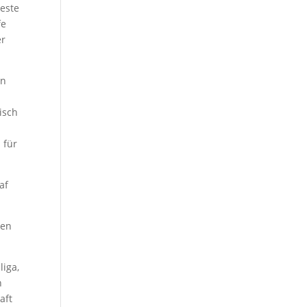
este
fe
er
rn
isch
 für
af
ten
liga,
n
aft