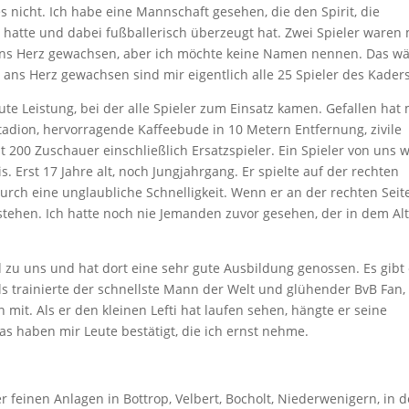
s nicht. Ich habe eine Mannschaft gesehen, die den Spirit, die
 hatte und dabei fußballerisch überzeugt hat. Zwei Spieler waren 
ans Herz gewachsen, aber ich möchte keine Namen nennen. Das w
ns Herz gewachsen sind mir eigentlich alle 25 Spieler des Kaders
te Leistung, bei der alle Spieler zum Einsatz kamen. Gefallen hat 
tadion, hervorragende Kaffeebude in 10 Metern Entfernung, zivile
cht 200 Zuschauer einschließlich Ersatzspieler. Ein Spieler von uns 
is. Erst 17 Jahre alt, noch Jungjahrgang. Er spielte auf der rechten
rch eine unglaubliche Schnelligkeit. Wenn er an der rechten Seit
stehen. Ich hatte noch nie Jemanden zuvor gesehen, der in dem Al
u uns und hat dort eine sehr gute Ausbildung genossen. Es gibt 
ls trainierte der schnellste Mann der Welt und glühender BvB Fan,
 mit. Als er den kleinen Lefti hat laufen sehen, hängte er seine
 haben mir Leute bestätigt, die ich ernst nehme.
r feinen Anlagen in Bottrop, Velbert, Bocholt, Niederwenigern, in 