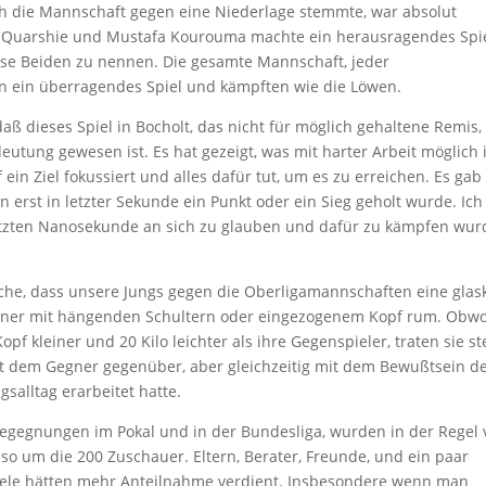
ich die Mannschaft gegen eine Niederlage stemmte, war absolut
a Quarshie und Mustafa Kourouma machte ein herausragendes Spie
ese Beiden zu nennen. Die gesamte Mannschaft, jeder
n ein überragendes Spiel und kämpften wie die Löwen.
daß dieses Spiel in Bocholt, das nicht für möglich gehaltene Remis,
utung gewesen ist. Es hat gezeigt, was mit harter Arbeit möglich i
ein Ziel fokussiert und alles dafür tut, um es zu erreichen. Es gab
n erst in letzter Sekunde ein Punkt oder ein Sieg geholt wurde. Ich
 letzten Nanosekunde an sich zu glauben und dafür zu kämpfen wur
che, dass unsere Jungs gegen die Oberligamannschaften eine glas
einer mit hängenden Schultern oder eingezogenem Kopf rum. Obw
opf kleiner und 20 Kilo leichter als ihre Gegenspieler, traten sie st
 dem Gegner gegenüber, aber gleichzeitig mit dem Bewußtsein d
gsalltag erarbeitet hatte.
 Begegnungen im Pokal und in der Bundesliga, wurden in der Regel
so um die 200 Zuschauer. Eltern, Berater, Freunde, und ein paar
piele hätten mehr Anteilnahme verdient. Insbesondere wenn man