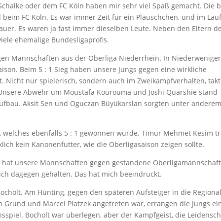
chalke oder dem FC Köln haben mir sehr viel Spaß gemacht. Die b
beim FC Köln. Es war immer Zeit für ein Pläuschchen, und im Lau
hauer. Es waren ja fast immer dieselben Leute. Neben den Eltern d
 viele ehemalige Bundesligaprofis.
egen Mannschaften aus der Oberliga Niederrhein. In Niederwenige
aison. Beim 5 : 1 Sieg haben unsere Jungs gegen eine wirkliche
 Nicht nur spielerisch, sondern auch im Zweikampfverhalten, takt
el. Unsere Abwehr um Moustafa Kourouma und Joshi Quarshie stand
fbau. Aksit Sen und Oguczan Büyükarslan sorgten unter anderem
ert, welches ebenfalls 5 : 1 gewonnen wurde. Timur Mehmet Kesim tr
ich kein Kanonenfutter, wie die Oberligasaison zeigen sollte.
rn hat unsere Mannschaften gegen gestandene Oberligamannschaf
lich dagegen gehalten. Das hat mich beeindruckt.
ocholt. Am Hünting, gegen den späteren Aufsteiger in die Regional
n Grund und Marcel Platzek angetreten war, errangen die Jungs ei
spiel. Bocholt war überlegen, aber der Kampfgeist, die Leidensch