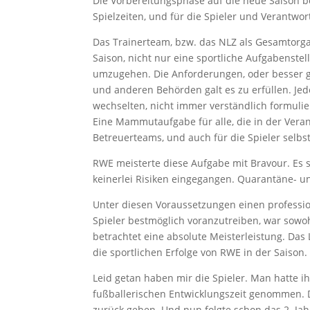
Die Vorbereitungsphase auf die neue Saison be
Spielzeiten, und für die Spieler und Verantwor
Das Trainerteam, bzw. das NLZ als Gesamtorga
Saison, nicht nur eine sportliche Aufgabenstel
umzugehen. Die Anforderungen, oder besser 
und anderen Behörden galt es zu erfüllen. Jed
wechselten, nicht immer verständlich formulie
Eine Mammutaufgabe für alle, die in der Veran
Betreuerteams, und auch für die Spieler selbst
RWE meisterte diese Aufgabe mit Bravour. Es
keinerlei Risiken eingegangen. Quarantäne- un
Unter diesen Voraussetzungen einen professio
Spieler bestmöglich voranzutreiben, war sowoh
betrachtet eine absolute Meisterleistung. Da
die sportlichen Erfolge von RWE in der Saison. E
Leid getan haben mir die Spieler. Man hatte ih
fußballerischen Entwicklungszeit genommen. 
zurück geben. Und nun folgte schon das 2. Jahr,