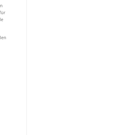
in
für
le
hlen