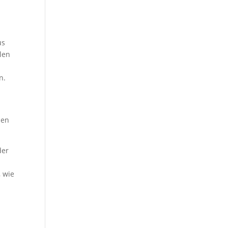
r
us
len
n.
den
der
, wie