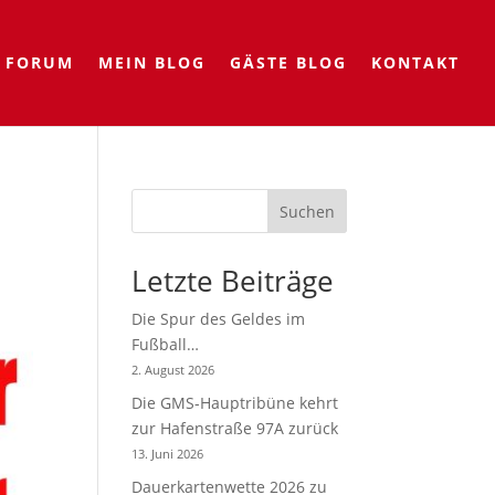
FORUM
MEIN BLOG
GÄSTE BLOG
KONTAKT
Suchen
Letzte Beiträge
Die Spur des Geldes im
Fußball…
2. August 2026
Die GMS-Hauptribüne kehrt
zur Hafenstraße 97A zurück
13. Juni 2026
Dauerkartenwette 2026 zu