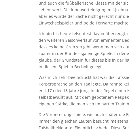
und auch die fußballerische Klasse mit der s
sehenswert. Die Innenverteidigung mit Joshu
aber es würde der Sache nicht gerecht nur di
Einwechselspieler und beide Torwarte machte
Ich bin bis heute felsenfest davon überzeugt, 
den weiteren Saisonverlauf von eminenter Bede
dass es keine Grenzen gibt, wenn man sich auf 
später in der Bundesliga einige Spiele, in dene
glaube, der Grundstein für dieses bis in der
in diesem Spiel in Bocholt gelegt.
Was mich sehr beeindruckt hat war die Tatssa
Körpersprache an den Tag legte. Da rannte k
erst 17 oder 18 Jahre jung, in der Regel einen K
selbstbewußt auf. Mit dem gebotenem Respekt
eigenen Stärke, die man sich im harten Trainin
Die Vorbereitungsspiele, wie auch später die
immer den gleichen Leuten besucht, meistens 
Fußballbekloppte. Eigentlich schade. Diese S