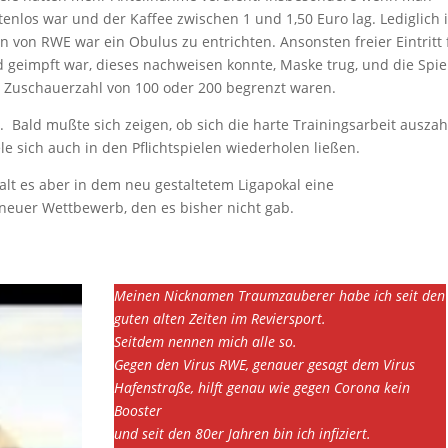
ostenlos war und der Kaffee zwischen 1 und 1,50 Euro lag. Lediglich 
von RWE war ein Obulus zu entrichten. Ansonsten freier Eintritt 
 geimpft war, dieses nachweisen konnte, Maske trug, und die Spie
ne Zuschauerzahl von 100 oder 200 begrenzt waren.
. Bald mußte sich zeigen, ob sich die harte Trainingsarbeit ausza
le sich auch in den Pflichtspielen wiederholen ließen.
galt es aber in dem neu gestaltetem Ligapokal eine
neuer Wettbewerb, den es bisher nicht gab.
Meinen Nicknamen Traumzauberer habe ich seit den
guten alten Zeiten im Reviersport.
Seitdem nennen mich alle so.
Gegen den Virus RWE, genauer gesagt dem Virus
Hafenstraße, hilft genau wie gegen Corona kein
Booster
und seit den 80er Jahren bin ich infiziert.