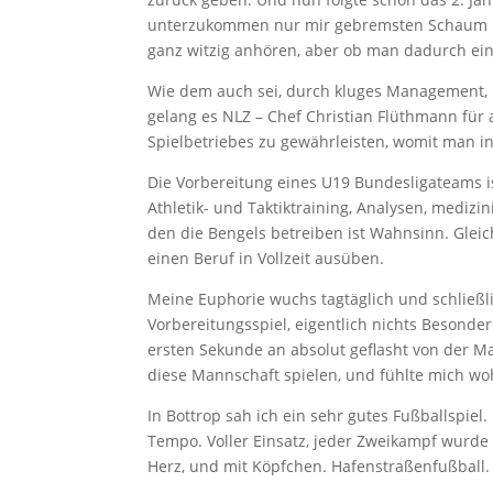
unterzukommen nur mir gebremsten Schaum na
ganz witzig anhören, aber ob man dadurch ein
Wie dem auch sei, durch kluges Management, b
gelang es NLZ – Chef Christian Flüthmann für
Spielbetriebes zu gewährleisten, womit man 
Die Vorbereitung eines U19 Bundesligateams is
Athletik- und Taktiktraining, Analysen, medi
den die Bengels betreiben ist Wahnsinn. Gleic
einen Beruf in Vollzeit ausüben.
Meine Euphorie wuchs tagtäglich und schließl
Vorbereitungsspiel, eigentlich nichts Besonder
ersten Sekunde an absolut geflasht von der Man
diese Mannschaft spielen, und fühlte mich woh
In Bottrop sah ich ein sehr gutes Fußballspiel
Tempo. Voller Einsatz, jeder Zweikampf wurde 
Herz, und mit Köpfchen. Hafenstraßenfußball.