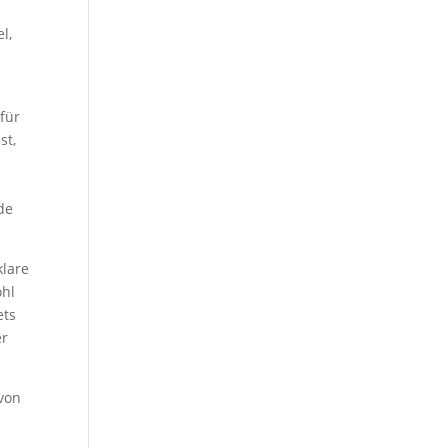
l,
 für
st,
de
klare
ohl
ets
er
 von