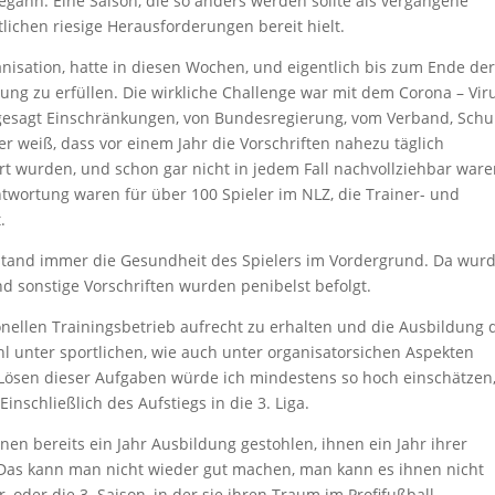
gann. Eine Saison, die so anders werden sollte als vergangene
tlichen riesige Herausforderungen bereit hielt.
nisation, hatte in diesen Wochen, und eigentlich bis zum Ende de
lung zu erfüllen. Die wirkliche Challenge war mit dem Corona – Vir
gesagt Einschränkungen, von Bundesregierung, vom Verband, Schu
er weiß, dass vor einem Jahr die Vorschriften nahezu täglich
rt wurden, und schon gar nicht in jedem Fall nachvollziehbar ware
twortung waren für über 100 Spieler im NLZ, die Trainer- und
.
 stand immer die Gesundheit des Spielers im Vordergrund. Da wur
d sonstige Vorschriften wurden penibelst befolgt.
nellen Trainingsbetrieb aufrecht zu erhalten und die Ausbildung 
l unter sportlichen, wie auch unter organisatorsichen Aspekten
s Lösen dieser Aufgaben würde ich mindestens so hoch einschätzen
inschließlich des Aufstiegs in die 3. Liga.
nen bereits ein Jahr Ausbildung gestohlen, ihnen ein Jahr ihrer
Das kann man nicht wieder gut machen, man kann es ihnen nicht
 oder die 3. Saison, in der sie ihren Traum im Profifußball