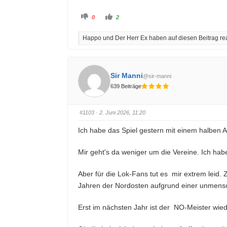
A
A
0
2
n
n
k
k
l
l
Happo und Der Herr Ex haben auf diesen Beitrag rea
i
i
c
c
k
k
e
e
n
n
f
f
ü
ü
Sir Manni
@sir-manni
r
r
D
D
639 Beiträge
a
a
u
u
m
m
e
e
n
n
#1103
· 2. Juni 2026, 11:20
n
n
a
a
c
c
Ich habe das Spiel gestern mit einem halben Au
h
h
u
o
n
b
t
e
Mir geht's da weniger um die Vereine. Ich hab
e
n
n
.
.
Aber für die Lok-Fans tut es mir extrem leid
Jahren der Nordosten aufgrund einer unmensch
Erst im nächsten Jahr ist der NO-Meister wied