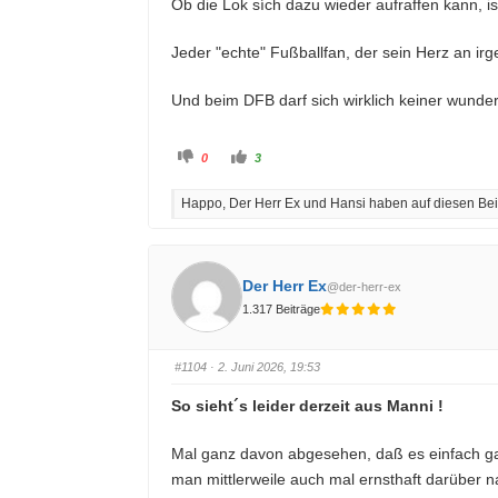
Ob die Lok sích dazu wieder aufraffen kann, i
Jeder "echte" Fußballfan, der sein Herz an ir
Und beim DFB darf sich wirklich keiner wund
A
A
0
3
n
n
k
k
l
l
Happo, Der Herr Ex und Hansi haben auf diesen Beit
i
i
c
c
k
k
e
e
n
n
f
f
ü
ü
Der Herr Ex
@der-herr-ex
r
r
D
D
1.317 Beiträge
a
a
u
u
m
m
e
e
n
n
#1104
· 2. Juni 2026, 19:53
n
n
a
a
c
c
So sieht´s leider derzeit aus Manni !
h
h
u
o
n
b
t
e
Mal ganz davon abgesehen, daß es einfach gan
e
n
n
.
man mittlerweile auch mal ernsthaft darüber
.