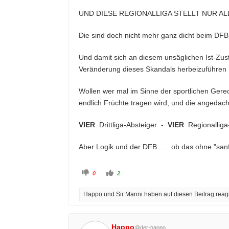
UND DIESE REGIONALLIGA STELLT NUR ALL
Die sind doch nicht mehr ganz dicht beim DFB -
Und damit sich an diesem unsäglichen Ist-Zus
Veränderung dieses Skandals herbeizuführen 
Wollen wer mal im Sinne der sportlichen Gerech
endlich Früchte tragen wird, und die angedac
VIER
Drittliga-Absteiger -
VIER
Regionalliga
Aber Logik und der DFB ..... ob das ohne "sa
A
A
0
2
n
n
k
k
l
l
Happo und Sir Manni haben auf diesen Beitrag reagi
i
i
c
c
k
k
e
e
n
n
f
f
Happo
@der-happo
ü
ü