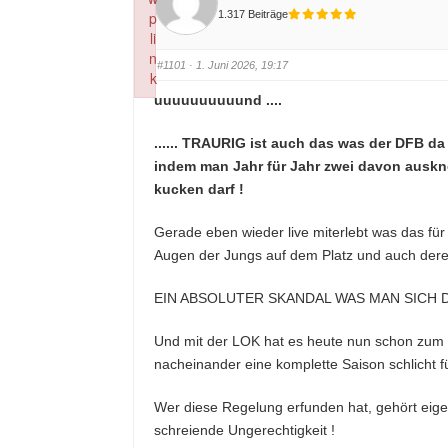
1.317 Beiträge
p
li
n
#1101
· 1. Juni 2026, 19:17
k
Failed to initialize plugin: wplink
uuuuuuuuuund ....
...... TRAURIG ist auch das was der DFB 
indem man Jahr für Jahr zwei davon auskn
kucken darf !
Gerade eben wieder live miterlebt was das fü
Augen der Jungs auf dem Platz und auch der
EIN ABSOLUTER SKANDAL WAS MAN SICH D
Und mit der LOK hat es heute nun schon zum 
nacheinander eine komplette Saison schlicht f
Wer diese Regelung erfunden hat, gehört eigen
schreiende Ungerechtigkeit !