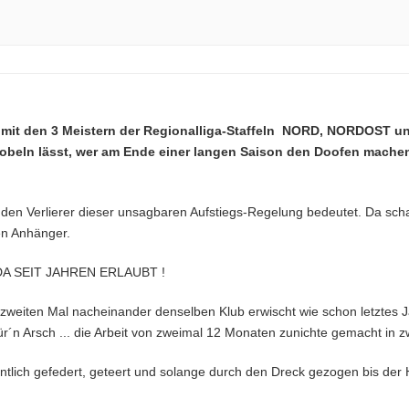
da mit den 3 Meistern der Regionalliga-Staffeln NORD, NORDOST 
obeln lässt, wer am Ende einer langen Saison den Doofen machen 
r den Verlierer dieser unsagbaren Aufstiegs-Regelung bedeutet. Da sch
en Anhänger.
A SEIT JAHREN ERLAUBT !
zweiten Mal nacheinander denselben Klub erwischt wie schon letztes J
ür´n Arsch ... die Arbeit von zweimal 12 Monaten zunichte gemacht in 
tlich gefedert, geteert und solange durch den Dreck gezogen bis der H