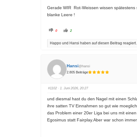
Gerade WIR Rot-Weissen wissen spätestens sei
blanke Leere !
A
A
0
2
n
n
k
k
l
l
Happo und Hansi haben auf diesen Beitrag reagiert.
i
i
c
c
k
k
e
e
n
n
f
f
ü
ü
Hansi
@hansi
r
r
D
D
2.805 Beiträge
a
a
u
u
m
m
e
e
n
n
#1102
· 1. Juni 2026, 20:27
n
n
a
a
c
c
und diesmal hast du den Nagel mit einen Schl
h
h
u
o
ihre satten TV Einnahmen so gut wie moeglich 
n
b
t
e
das Problem einer 20er Liga bei uns mit einen 
e
n
n
.
Egosimus statt Fairplay.Aber war schon immer 
.