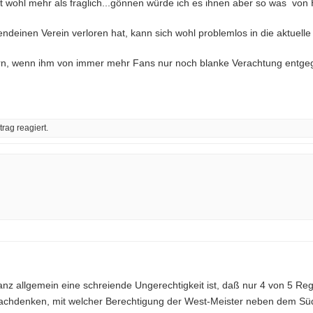
st wohl mehr als fraglich...gönnen würde ich es ihnen aber so was von 
gendeinen Verein verloren hat, kann sich wohl problemlos in die aktuell
ern, wenn ihm von immer mehr Fans nur noch blanke Verachtung entgeg
rag reagiert.
z allgemein eine schreiende Ungerechtigkeit ist, daß nur 4 von 5 Reg
 nachdenken, mit welcher Berechtigung der West-Meister neben dem S