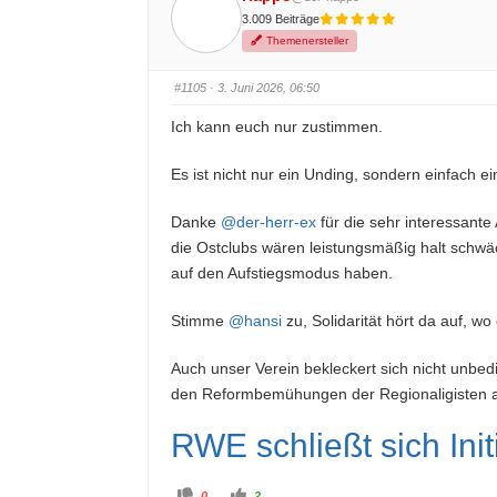
r
r
3.009 Beiträge
D
D
a
a
Themenersteller
u
u
m
m
e
e
n
n
#1105
· 3. Juni 2026, 06:50
n
n
a
a
c
c
Ich kann euch nur zustimmen.
h
h
u
o
n
b
t
e
Es ist nicht nur ein Unding, sondern einfach e
e
n
n
.
.
Danke
@der-herr-ex
für die sehr interessante
die Ostclubs wären leistungsmäßig halt schwä
auf den Aufstiegsmodus haben.
Stimme
@hansi
zu, Solidarität hört da auf, wo
Auch unser Verein bekleckert sich nicht unbed
den Reformbemühungen der Regionaligisten anz
RWE schließt sich Init
A
A
0
2