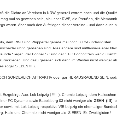
ß die Dichte an Vereinen in NRW generell extrem hoch und die Qualitä
s mag mal so gewesen sein, als unser RWE, die Preußen, die Alemanni
egs waren. Aber nach den Aufstiegen dieser Vereine - und dann auch n
Köln, dem RWO und Wuppertal gerade mal noch 3 Ex-Bundesligisten ...
cheider übrig geblieben sind. Alles andere sind mittlerweile eher kle
freunde Siegen, der Bonner SC und der 1.FC Bocholt "ein wenig Glanz"
zurückliegen. Und dazu gesellen sich dann im Westen nicht weniger a
s sogar SIEBEN !!! ).
H SONDERLICH ATTRAKTIV oder gar HERAUSRAGEND SEIN, sodaß man
mit Erzgebirge Aue, Lok Leipzig ( !!!!! ), Chemie Leipzig, dem Halles
rliner FC Dynamo sowie Babelsberg 03 nicht weniger als
ZEHN (!!!)
e
sowie mit Lok Leipzig respektive VfB Leipzig ein ehemaliger Bundeslig
rg, Halle und Chemnitz nicht weniger als SIEBEN Ex-Zweitligisten !