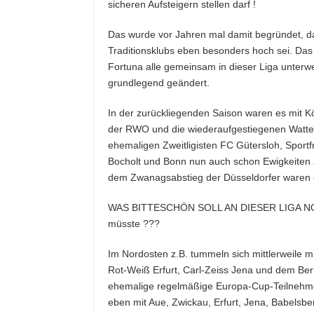
sicheren Aufsteigern stellen darf !
Das wurde vor Jahren mal damit begründet, da
Traditionsklubs eben besonders hoch sei. Da
Fortuna alle gemeinsam in dieser Liga unterw
grundlegend geändert.
In der zurückliegenden Saison waren es mit 
der RWO und die wiederaufgestiegenen Wattens
ehemaligen Zweitligisten FC Gütersloh, Sport
Bocholt und Bonn nun auch schon Ewigkeiten 
dem Zwanagsabstieg der Düsseldorfer waren e
WAS BITTESCHÖN SOLL AN DIESER LIGA NOC
müsste ???
Im Nordosten z.B. tummeln sich mittlerweile 
Rot-Weiß Erfurt, Carl-Zeiss Jena und dem Be
ehemalige regelmäßige Europa-Cup-Teilnehmer 
eben mit Aue, Zwickau, Erfurt, Jena, Babelsbe