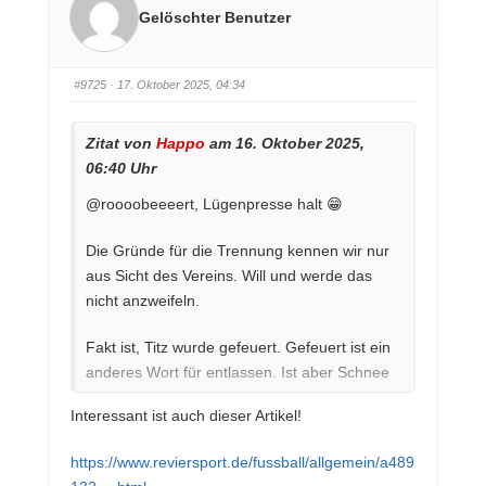
r
r
Gelöschter Benutzer
D
D
a
a
u
u
m
m
e
e
n
n
#9725
· 17. Oktober 2025, 04:34
n
n
a
a
c
c
h
h
u
o
Zitat von
Happo
am 16. Oktober 2025,
n
b
t
e
06:40 Uhr
e
n
n
.
.
@roooobeeeert, Lügenpresse halt 😁
Die Gründe für die Trennung kennen wir nur
aus Sicht des Vereins. Will und werde das
nicht anzweifeln.
Fakt ist, Titz wurde gefeuert. Gefeuert ist ein
anderes Wort für entlassen. Ist aber Schnee
von morgen, äh gestern.
Interessant ist auch dieser Artikel!
Um
@flemming-lund
ihm sein Aufruf zu
https://www.reviersport.de/fussball/allgemein/a489
folgen: Samstag gehts um drei Punkte und