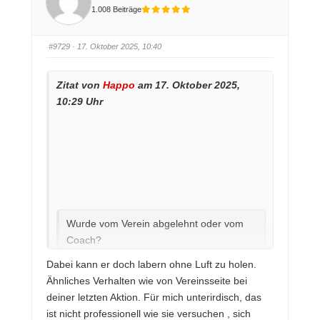
D
D
1.008 Beiträge
a
a
u
u
m
m
e
e
n
n
#9729
· 17. Oktober 2025, 10:40
n
n
a
a
c
c
h
h
u
o
Zitat von
Happo
am 17. Oktober 2025,
n
b
t
e
10:29 Uhr
e
n
n
.
.
Wurde vom Verein abgelehnt oder vom
Coach?
Dabei kann er doch labern ohne Luft zu holen.
Antwort mit geschildeter Begründung habe ich
Ähnliches Verhalten wie von Vereinsseite bei
vom Pressesprecher erhalten. Von daher
deiner letzten Aktion. Für mich unterirdisch, das
bleibt es offen, wer nicht wollte.
ist nicht professionell wie sie versuchen , sich