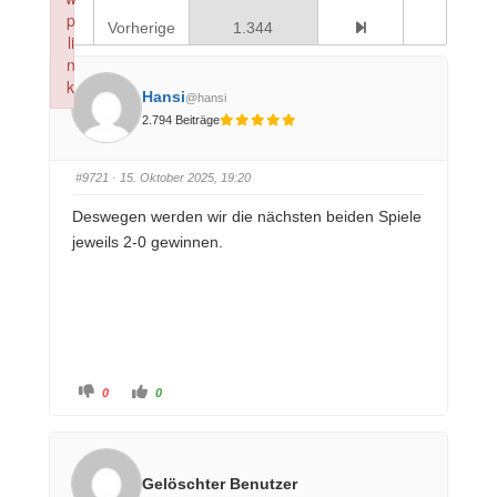
p
Vorherige
1.344
li
n
k
Hansi
@hansi
Failed to initialize plugin: wplink
2.794 Beiträge
#9721
· 15. Oktober 2025, 19:20
Deswegen werden wir die nächsten beiden Spiele
jeweils 2-0 gewinnen.
A
A
0
0
n
n
k
k
l
l
i
i
c
c
k
k
e
e
Gelöschter Benutzer
n
n