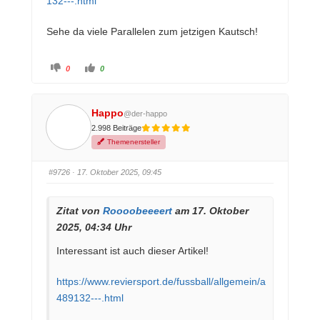
132---.html
darum, auf welchen Weg sich RWE in dieser
Saison begibt.
Sehe da viele Parallelen zum jetzigen Kautsch!
A
A
0
0
n
n
k
k
l
l
i
i
c
c
Happo
@der-happo
k
k
e
e
2.998 Beiträge
n
n
f
f
Themenersteller
ü
ü
r
r
D
D
a
a
#9726
· 17. Oktober 2025, 09:45
u
u
m
m
e
e
n
n
n
n
Zitat von
Roooobeeeert
am 17. Oktober
a
a
c
c
2025, 04:34 Uhr
h
h
u
o
n
b
Interessant ist auch dieser Artikel!
t
e
e
n
n
.
.
https://www.reviersport.de/fussball/allgemein/a
489132---.html