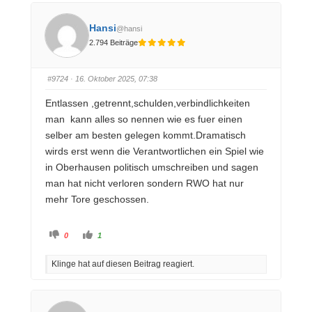
n
n
f
f
ü
ü
Hansi
@hansi
r
r
D
D
2.794 Beiträge
a
a
u
u
m
m
e
e
n
n
#9724
· 16. Oktober 2025, 07:38
n
n
a
a
c
c
Entlassen ,getrennt,schulden,verbindlichkeiten
h
h
u
o
man kann alles so nennen wie es fuer einen
n
b
t
e
selber am besten gelegen kommt.Dramatisch
e
n
n
.
wirds erst wenn die Verantwortlichen ein Spiel wie
.
in Oberhausen politisch umschreiben und sagen
man hat nicht verloren sondern RWO hat nur
mehr Tore geschossen.
A
A
0
1
n
n
k
k
l
l
Klinge hat auf diesen Beitrag reagiert.
i
i
c
c
k
k
e
e
n
n
f
f
ü
ü