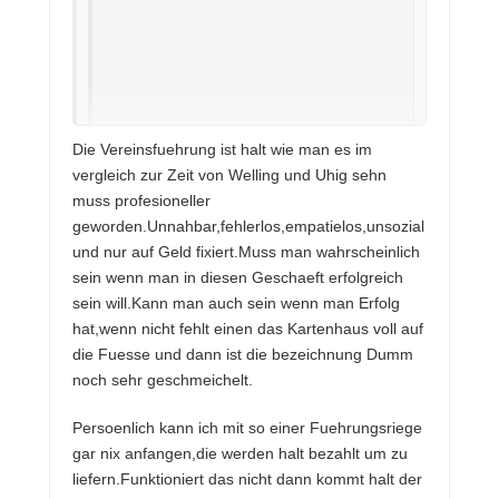
Die Vereinsfuehrung ist halt wie man es im
Wurde vom Verein abgelehnt oder
vergleich zur Zeit von Welling und Uhig sehn
vom Coach?
muss profesioneller
geworden.Unnahbar,fehlerlos,empatielos,unsozial
Antwort mit geschildeter Begründung
und nur auf Geld fixiert.Muss man wahrscheinlich
habe ich vom Pressesprecher erhalten.
sein wenn man in diesen Geschaeft erfolgreich
Von daher bleibt es offen, wer nicht wollte.
sein will.Kann man auch sein wenn man Erfolg
hat,wenn nicht fehlt einen das Kartenhaus voll auf
Wat schellts
die Fuesse und dann ist die bezeichnung Dumm
noch sehr geschmeichelt.
Dabei kann er doch labern ohne Luft zu
Persoenlich kann ich mit so einer Fuehrungsriege
holen. Ähnliches Verhalten wie von
gar nix anfangen,die werden halt bezahlt um zu
Vereinsseite bei deiner letzten Aktion. Für
liefern.Funktioniert das nicht dann kommt halt der
mich unterirdisch, das ist nicht professionell