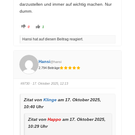
darzustellen und immer auf wichtig machen. Nur
Wat schellts
dumm.
A
A
0
1
n
n
k
k
l
l
Hansi hat auf diesen Beitrag reagiert.
i
i
c
c
k
k
e
e
n
n
f
f
ü
ü
Hansi
@hansi
r
r
D
D
2.794 Beiträge
a
a
u
u
m
m
e
e
n
n
#9730
· 17. Oktober 2025, 12:13
n
n
a
a
c
c
h
h
u
o
Zitat von
Klinge
am 17. Oktober 2025,
n
b
t
e
10:40 Uhr
e
n
n
.
.
Zitat von
Happo
am 17. Oktober 2025,
10:29 Uhr