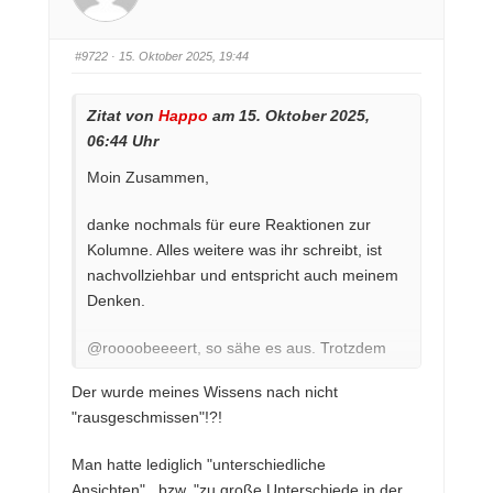
f
f
ü
ü
r
r
D
D
a
a
#9722
· 15. Oktober 2025, 19:44
u
u
m
m
e
e
n
n
n
n
Zitat von
Happo
am 15. Oktober 2025,
a
a
c
c
06:44 Uhr
h
h
u
o
n
b
Moin Zusammen,
t
e
e
n
n
.
.
danke nochmals für eure Reaktionen zur
Kolumne. Alles weitere was ihr schreibt, ist
nachvollziehbar und entspricht auch meinem
Denken.
@roooobeeeert, so sähe es aus. Trotzdem
hätte ich Titz nicht rausgeschmissen.
Der wurde meines Wissens nach nicht
Mittlerweile hat er bewiesen, was er bewegen
"rausgeschmissen"!?!
kann und das ist nicht nur den Torwart. 😊
Man hatte lediglich "unterschiedliche
Ansichten"...bzw. "zu große Unterschiede in der