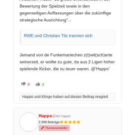
Bewertung der Spielzeit sowie in den
gegenseitigen Auffassungen über die zukünftige
strategische Ausrichtung"...
RWE und Christian Titz trennen sich
Jemand von de Funkemariechen z(t)wit(sch)erte
seinerzeit, er wollte zu gute, da aus 2 Ligen höher
spielende Kicker, die zu teuer waren.
@'Happo'
A
A
0
2
n
n
k
k
l
l
Happo und Klinge haben auf diesen Beitrag reagiert.
i
i
c
c
k
k
e
e
n
n
f
f
Happo
@der-happo
ü
ü
r
r
2.998 Beiträge
D
D
a
a
Themenersteller
u
u
m
m