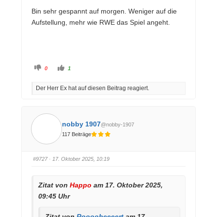
Bin sehr gespannt auf morgen. Weniger auf die
Aufstellung, mehr wie RWE das Spiel angeht.
A
A
0
1
n
n
k
k
l
l
Der Herr Ex hat auf diesen Beitrag reagiert.
i
i
c
c
k
k
e
e
n
n
f
f
ü
ü
nobby 1907
@nobby-1907
r
r
D
D
117 Beiträge
a
a
u
u
m
m
e
e
n
n
#9727
· 17. Oktober 2025, 10:19
n
n
a
a
c
c
h
h
u
o
Zitat von
Happo
am 17. Oktober 2025,
n
b
t
e
09:45 Uhr
e
n
n
.
.
Zitat von
Roooobeeeert
am 17.