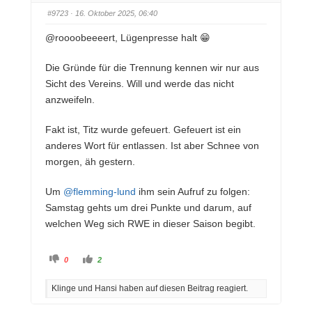
e
e
n
n
#9723
· 16. Oktober 2025, 06:40
n
n
a
a
c
c
@roooobeeeert
, Lügenpresse halt 😁
h
h
u
o
n
b
t
e
Die Gründe für die Trennung kennen wir nur aus
e
n
n
.
Sicht des Vereins. Will und werde das nicht
.
anzweifeln.
Fakt ist, Titz wurde gefeuert. Gefeuert ist ein
anderes Wort für entlassen. Ist aber Schnee von
morgen, äh gestern.
Um
@flemming-lund
ihm sein Aufruf zu folgen:
Samstag gehts um drei Punkte und darum, auf
welchen Weg sich RWE in dieser Saison begibt.
A
A
0
2
n
n
k
k
l
l
Klinge und Hansi haben auf diesen Beitrag reagiert.
i
i
c
c
k
k
e
e