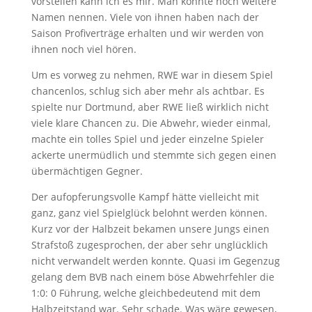
vorstellen kann ich es mir. Man könnte noch weitere
Namen nennen. Viele von ihnen haben nach der
Saison Profiverträge erhalten und wir werden von
ihnen noch viel hören.
Um es vorweg zu nehmen, RWE war in diesem Spiel
chancenlos, schlug sich aber mehr als achtbar. Es
spielte nur Dortmund, aber RWE ließ wirklich nicht
viele klare Chancen zu. Die Abwehr, wieder einmal,
machte ein tolles Spiel und jeder einzelne Spieler
ackerte unermüdlich und stemmte sich gegen einen
übermächtigen Gegner.
Der aufopferungsvolle Kampf hätte vielleicht mit
ganz, ganz viel Spielglück belohnt werden können.
Kurz vor der Halbzeit bekamen unsere Jungs einen
Strafstoß zugesprochen, der aber sehr unglücklich
nicht verwandelt werden konnte. Quasi im Gegenzug
gelang dem BVB nach einem böse Abwehrfehler die
1:0: 0 Führung, welche gleichbedeutend mit dem
Halbzeitstand war. Sehr schade. Was wäre gewesen,