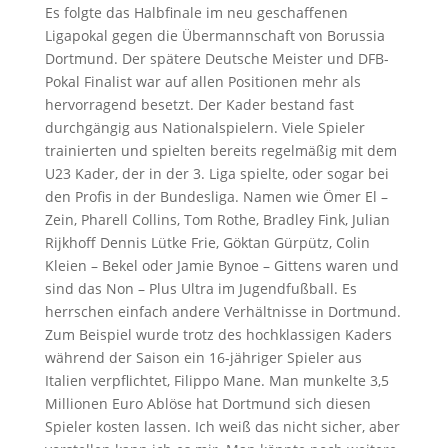
Es folgte das Halbfinale im neu geschaffenen
Ligapokal gegen die Übermannschaft von Borussia
Dortmund. Der spätere Deutsche Meister und DFB-
Pokal Finalist war auf allen Positionen mehr als
hervorragend besetzt. Der Kader bestand fast
durchgängig aus Nationalspielern. Viele Spieler
trainierten und spielten bereits regelmäßig mit dem
U23 Kader, der in der 3. Liga spielte, oder sogar bei
den Profis in der Bundesliga. Namen wie Ömer El –
Zein, Pharell Collins, Tom Rothe, Bradley Fink, Julian
Rijkhoff Dennis Lütke Frie, Göktan Gürpütz, Colin
Kleien – Bekel oder Jamie Bynoe – Gittens waren und
sind das Non – Plus Ultra im Jugendfußball. Es
herrschen einfach andere Verhältnisse in Dortmund.
Zum Beispiel wurde trotz des hochklassigen Kaders
während der Saison ein 16-jähriger Spieler aus
Italien verpflichtet, Filippo Mane. Man munkelte 3,5
Millionen Euro Ablöse hat Dortmund sich diesen
Spieler kosten lassen. Ich weiß das nicht sicher, aber