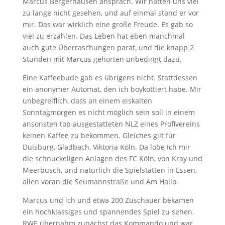
Marcus Bergerhausen ansprach. Wir hatten uns viel
zu lange nicht gesehen, und auf einmal stand er vor
mir. Das war wirklich eine große Freude. Es gab so
viel zu erzählen. Das Leben hat eben manchmal
auch gute Überraschungen parat, und die knapp 2
Stunden mit Marcus gehörten unbedingt dazu.
Eine Kaffeebude gab es übrigens nicht. Stattdessen
ein anonymer Automat, den ich boykottiert habe. Mir
unbegreiflich, dass an einem eiskalten
Sonntagmorgen es nicht möglich sein soll in einem
ansonsten top ausgestatteten NLZ eines Profivereins
keinen Kaffee zu bekommen. Gleiches gilt für
Duisburg, Gladbach, Viktoria Köln. Da lobe ich mir
die schnuckeligen Anlagen des FC Köln, von Kray und
Meerbusch, und natürlich die Spielstätten in Essen,
allen voran die Seumannstraße und Am Hallo.
Marcus und ich und etwa 200 Zuschauer bekamen
ein hochklassiges und spannendes Spiel zu sehen.
RWE übernahm zunächst das Kommando und war