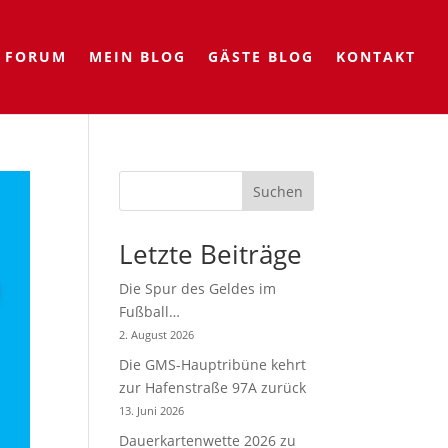
FORUM
MEIN BLOG
GÄSTE BLOG
KONTAKT
Suchen
Letzte Beiträge
Die Spur des Geldes im
Fußball…
2. August 2026
Die GMS-Hauptribüne kehrt
zur Hafenstraße 97A zurück
13. Juni 2026
Dauerkartenwette 2026 zu