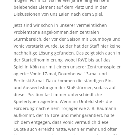
mögen. Für mich war er vier Jahre lang ein sehr
belebendes Element auf dem Platz und in den
Diskussionen von uns Laien nach dem Spiel.
Jetzt sind wir schon in unserer vermeintlichen
Problemzone angekommen,dem zentralen
Sturmbereich, der vor der Saison mit Doumboya und
Vonic verstärkt wurde. Leider hat der Staff hier keine
nachhaltige Lösung gefunden. Das zeigt sich auch in
der Startelfnominierung, wobei RWE bis auf das
Spiel in Köln nur mit einem unserer Zentrumsspieler
agierte: Vonic 17-mal, Doumbouya 13-mal und
Berlinski 8-mal. Dazu kommen die ständigen Ein-
und Auswechslungen der Stoßstürmer, sodass auf
dieser Position fast immer unterschiedliche
Spielertypen agierten. Wenn im Umfeld stets die
Forderung nach einem Torjäger wie z. B. Baumann
aufkommt, der 15 Tore und mehr garantiert, halte
ich dem entgegen, dass Vonic vermutlich diese
Quote auch erreicht hätte, wenn er mehr und öfter