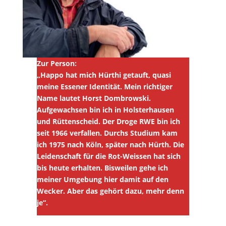
Zur Person:
„Happo hat mich Hürthi getauft, quasi
meine Essener Identität. Mein richtiger
Name lautet Horst Dombrowski.
Aufgewachsen bin ich in Holsterhausen
und Rüttenscheid. Der Droge RWE bin ich
seit 1966 verfallen. Durchs Studium kam
ich 1975 nach Köln, später nach Hürth. Die
Leidenschaft für die Rot-Weissen hat sich
bis heute erhalten. Bisweilen gehe ich
meiner Umgebung hier damit auf den
Wecker. Aber das gehört dazu, mehr denn
je“.