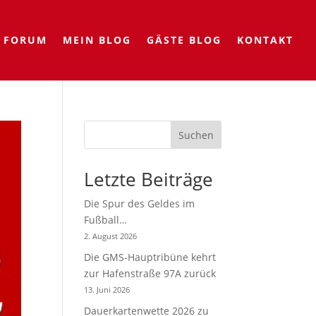
FORUM
MEIN BLOG
GÄSTE BLOG
KONTAKT
Suchen
Letzte Beiträge
Die Spur des Geldes im
Fußball…
2. August 2026
Die GMS-Hauptribüne kehrt
zur Hafenstraße 97A zurück
13. Juni 2026
Dauerkartenwette 2026 zu