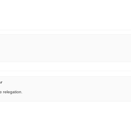
hr
 relegation.