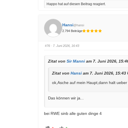
l
l
Happo hat auf diesen Beitrag reagiert.
i
i
c
c
k
k
e
e
n
n
f
f
ü
ü
Hansi
@hansi
r
r
D
D
2.794 Beiträge
a
a
u
u
m
m
e
e
n
n
#76
· 7. Juni 2026, 16:43
n
n
a
a
c
c
h
h
u
o
Zitat von
Sir Manni
am 7. Juni 2026, 15:4
n
b
t
e
e
n
Zitat von
Hansi
am 7. Juni 2026, 15:43
n
.
.
ok,Asche auf mein Haupt,dann halt ueber 
Das können wir ja...
bei RWE sinb alle guten dinge 4
A
A