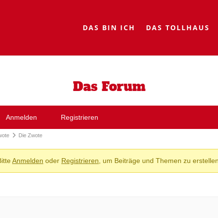
DAS BIN ICH
DAS TOLLHAUS
Das Forum
Anmelden
Registrieren
wote
Die Zwote
Bitte
Anmelden
oder
Registrieren
, um Beiträge und Themen zu erstellen