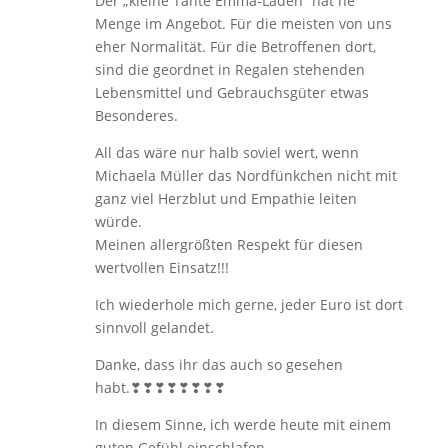
Der „kleine Tante Emma-Laden“ hat ne
Menge im Angebot. Für die meisten von uns
eher Normalität. Für die Betroffenen dort,
sind die geordnet in Regalen stehenden
Lebensmittel und Gebrauchsgüter etwas
Besonderes.
All das wäre nur halb soviel wert, wenn
Michaela Müller das Nordfünkchen nicht mit
ganz viel Herzblut und Empathie leiten
würde.
Meinen allergrößten Respekt für diesen
wertvollen Einsatz!!!
Ich wiederhole mich gerne, jeder Euro ist dort
sinnvoll gelandet.
Danke, dass ihr das auch so gesehen
habt.❣❣❣❣❣❣❣❣
In diesem Sinne, ich werde heute mit einem
guten Gefühl einschlafen.