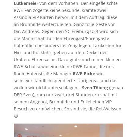
Lütkemeier
von dem Vorhaben. Der eingefleischte
RWE-Fan zögerte keine Sekunde, kramte zwei
Assindia-VIP Karten hervor, mit dem Auftrag, diese
an Brunhilde weiterzuleiten. Ganz tolle Geste von
Dir, Andreas. Gegen den SC Freiburg U23 wird sich
die Mannschaft für den Ehrengast/Ehrengäste
hoffentlich besonders ins Zeug legen. Taxikosten für
Hin- und Rückfahrt gehen auf den Deckel der
Uralten. Ehrensache. Dazu gibt’s noch einen kleinen
RWE-Schal sowie eine kleine RWE-Fahne, die uns
Radio Hafenstraße Manager
RWE-Picke
wie
selbstverständlich spendierte. Übrigens – und das
wollen wir nicht unterschlagen –
Sven Töberg
(genau
DER Sven), kam nur zwei, drei Stunden zu spät mit
seinem Angebot, Brunhilde und Enkel einen VIP
Besuch zu ermöglichen. So sind sie, die Rot-Weissen.
😋